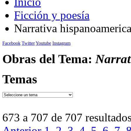
Inicio
Ficción y poesía
Narrativa hispanoameric
Facebook
Twitter
Youtube
Instagram
Obras del Tema:
Narrat
Temas
673 a 707 de 707 resultado
Anterior
1
2
3
4
5
6
7