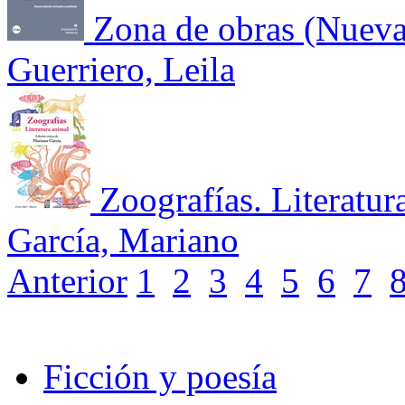
Zona de obras (Nueva
Guerriero, Leila
Zoografías. Literatur
García, Mariano
Anterior
1
2
3
4
5
6
7
Ficción y poesía