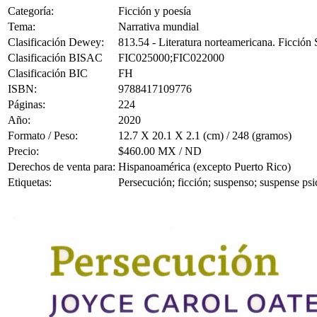
Categoría:
Ficción y poesía
Tema:
Narrativa mundial
Clasificación Dewey:
813.54 - Literatura norteamericana. Ficció
Clasificación BISAC
FIC025000;FIC022000
Clasificación BIC
FH
ISBN:
9788417109776
Páginas:
224
Año:
2020
Formato / Peso:
12.7 X 20.1 X 2.1 (cm) / 248 (gramos)
Precio:
$460.00 MX / ND
Derechos de venta para:
Hispanoamérica (excepto Puerto Rico)
Etiquetas:
Persecución; ficción; suspenso; suspense ps