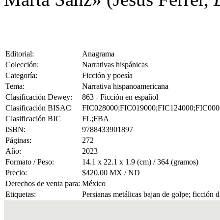
Editorial:
Anagrama
Colección:
Narrativas hispánicas
Categoría:
Ficción y poesía
Tema:
Narrativa hispanoamericana
Clasificación Dewey:
863 - Ficción en español
Clasificación BISAC
FIC028000;FIC019000;FIC124000;FIC000
Clasificación BIC
FL;FBA
ISBN:
9788433901897
Páginas:
272
Año:
2023
Formato / Peso:
14.1 x 22.1 x 1.9 (cm) / 364 (gramos)
Precio:
$420.00 MX / ND
Derechos de venta para:
México
Etiquetas:
Persianas metálicas bajan de golpe; ficción d