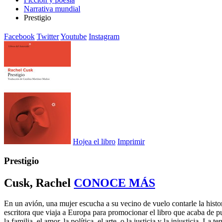
Narrativa mundial
Prestigio
Facebook
Twitter
Youtube
Instagram
Hojea el libro
Imprimir
Prestigio
Cusk, Rachel
CONOCE MÁS
En un avión, una mujer escucha a su vecino de vuelo contarle la histor
escritora que viaja a Europa para promocionar el libro que acaba de p
la familia, el amor, la política, el arte, o la justicia y la injusticia. 