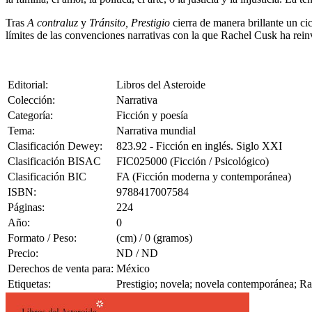
Tras
A contraluz
y
Tránsito, Prestigio
cierra de manera brillante un ci
límites de las convenciones narrativas con la que Rachel Cusk ha rein
Editorial:
Libros del Asteroide
Colección:
Narrativa
Categoría:
Ficción y poesía
Tema:
Narrativa mundial
Clasificación Dewey:
823.92 - Ficción en inglés. Siglo XXI
Clasificación BISAC
FIC025000 (Ficción / Psicológico)
Clasificación BIC
FA (Ficción moderna y contemporánea)
ISBN:
9788417007584
Páginas:
224
Año:
0
Formato / Peso:
(cm) / 0 (gramos)
Precio:
ND / ND
Derechos de venta para:
México
Etiquetas:
Prestigio; novela; novela contemporánea; R