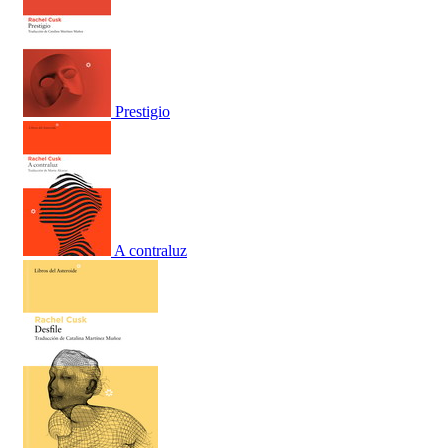
Prestigio
A contraluz