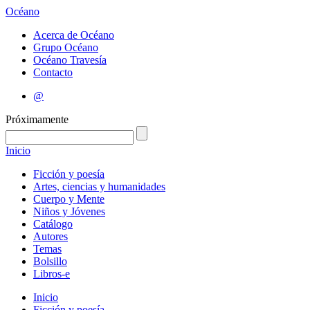
Océano
Acerca de Océano
Grupo Océano
Océano Travesía
Contacto
@
Próximamente
Inicio
Ficción y poesía
Artes, ciencias y humanidades
Cuerpo y Mente
Niños y Jóvenes
Catálogo
Autores
Temas
Bolsillo
Libros-e
Inicio
Ficción y poesía