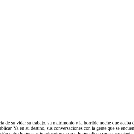
ia de su vida: su trabajo, su matrimonio y la horrible noche que acaba d
ublicar. Ya en su destino, sus conversaciones con la gente que se encuen
La tensión entre lo que sus interlocutores son y lo que dicen ser se acrecie