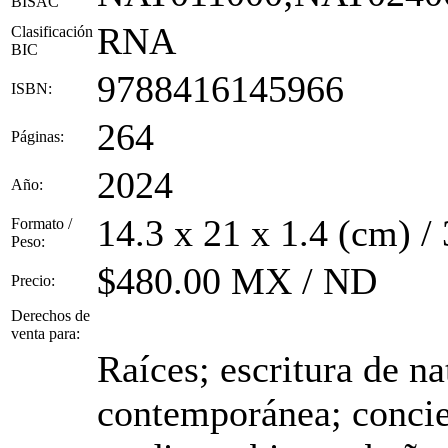
BISAC
RNA
Clasificación
BIC
9788416145966
ISBN:
264
Páginas:
2024
Año:
14.3 x 21 x 1.4 (cm) /
Formato /
Peso:
$480.00 MX / ND
Precio:
Derechos de
venta para:
Raíces; escritura de na
contemporánea; concien