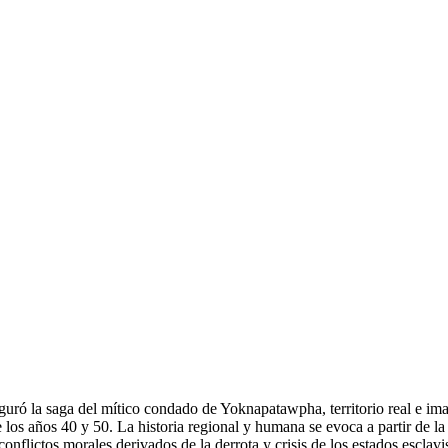
uró la saga del mítico condado de Yoknapatawpha, territorio real e imag
os años 40 y 50. La historia regional y humana se evoca a partir de la v
conflictos morales derivados de la derrota y crisis de los estados esclav