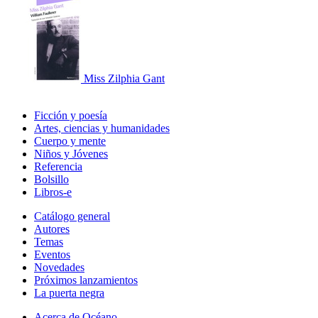
Miss Zilphia Gant
Ficción y poesía
Artes, ciencias y humanidades
Cuerpo y mente
Niños y Jóvenes
Referencia
Bolsillo
Libros-e
Catálogo general
Autores
Temas
Eventos
Novedades
Próximos lanzamientos
La puerta negra
Acerca de Océano