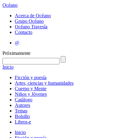
Océano
Acerca de Océano
Grupo Océano
Océano Travesía
Contacto
@
Próximamente
Inicio
Ficción y poesía
Artes, ciencias y humanidades
Cuerpo y Mente
Niños y Jóvenes
Catálogo
Autores
Temas
Bolsillo
Libros-e
Inicio
Ficción y poesía