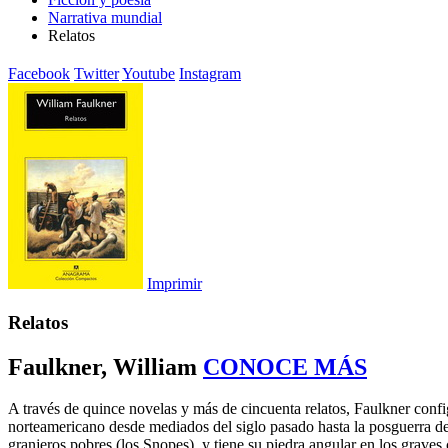
Narrativa mundial
Relatos
Facebook
Twitter
Youtube
Instagram
Imprimir
Relatos
Faulkner, William
CONOCE MÁS
A través de quince novelas y más de cincuenta relatos, Faulkner config
norteamericano desde mediados del siglo pasado hasta la posguerra de l
granjeros pobres (los Snopes), y tiene su piedra angular en los graves 