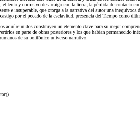
 el lento y corrosivo desarraigo con la tierra, la pérdida de contacto con
ente e insuperable, que otorga a la narrativa del autor una inequívoca 
astigo por el pecado de la esclavitud, presencia del Tiempo como último
elatos aquí reunidos constituyen un elemento clave para su mejor compre
vertirlos en parte de obras posteriores y los que habían permanecido iné
y humanos de su polifónico universo narrativo.
tor))