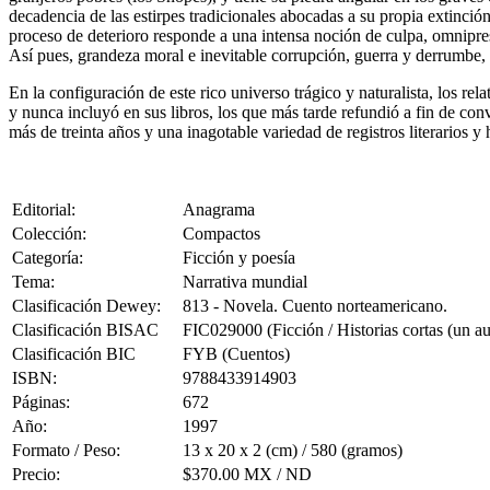
decadencia de las estirpes tradicionales abocadas a su propia extinción,
proceso de deterioro responde a una intensa noción de culpa, omnipres
Así pues, grandeza moral e inevitable corrupción, guerra y derrumbe, c
En la configuración de este rico universo trágico y naturalista, los r
y nunca incluyó en sus libros, los que más tarde refundió a fin de con
más de treinta años y una inagotable variedad de registros literarios 
Editorial:
Anagrama
Colección:
Compactos
Categoría:
Ficción y poesía
Tema:
Narrativa mundial
Clasificación Dewey:
813 - Novela. Cuento norteamericano.
Clasificación BISAC
FIC029000 (Ficción / Historias cortas (un au
Clasificación BIC
FYB (Cuentos)
ISBN:
9788433914903
Páginas:
672
Año:
1997
Formato / Peso:
13 x 20 x 2 (cm) / 580 (gramos)
Precio:
$370.00 MX / ND