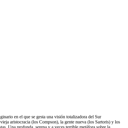
inario en el que se gesta una visión totalizadora del Sur
ieja aristocracia (los Compson), la gente nueva (los Sartoris) y los
istas. Una profunda, serena y a veces terrible metáfora sobre la