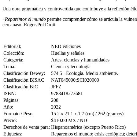
Una obra pragmática y controvertida que contribuye a la reflexión ética,
«
Reparemos el mundo
permite comprender cómo se articula la vulnerabi
cercanas». Roger-Pol Droit
Editorial:
NED ediciones
Colección:
Huellas y señales
Categoría:
Artes, ciencias y humanidades
Tema:
Ciencia y tecnología
Clasificación Dewey:
574.5 - Ecología. Medio ambiente.
Clasificación BISAC
NAT045000;SCI020000
Clasificación BIC
JFFZ
ISBN:
9788418273681
Páginas:
208
Año:
2022
Formato / Peso:
15.2 x 21.1 x 1.7 (cm) / 262 (gramos)
Precio:
$410.00 MX / ND
Derechos de venta para:
Hispanoamérica (excepto Puerto Rico)
Etiquetas:
Reparemos el mundo; crisis ecológica; deteri