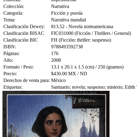
Colección:
Narrativa
Categoría:
Ficción y poesía
Tema:
Narrativa mundial
Clasificación Dewey:
813.52 - Novela norteamericana
Clasificación BISAC
FIC031000 (Ficción / Thrillers / General)
Clasificación BIC
FH (Ficción: thriller: suspenso)
ISBN:
9788493592738
Páginas:
176
Año:
2008
Formato / Peso:
13.1 x 20.1 x 1.5 (cm) / 250 (gramos)
Precio:
$430.00 MX / ND
Derechos de venta para:
México
Etiquetas:
Santuario; novela; suspenso; misterio; Edit