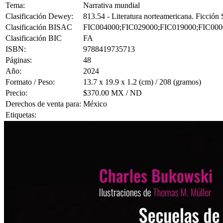
Tema:
Narrativa mundial
Clasificación Dewey:
813.54 - Literatura norteamericana. Ficció
Clasificación BISAC
FIC004000;FIC029000;FIC019000;FIC000
Clasificación BIC
FA
ISBN:
9788419735713
Páginas:
48
Año:
2024
Formato / Peso:
13.7 x 19.9 x 1.2 (cm) / 208 (gramos)
Precio:
$370.00 MX / ND
Derechos de venta para:
México
Etiquetas: