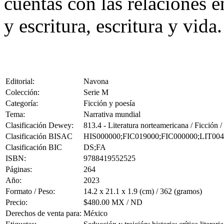
cuentas con las relaciones 
y escritura, escritura y vida.
Editorial:
Navona
Colección:
Serie M
Categoría:
Ficción y poesía
Tema:
Narrativa mundial
Clasificación Dewey:
813.4 - Literatura norteamericana / Ficción
Clasificación BISAC
HIS000000;FIC019000;FIC000000;LIT00
Clasificación BIC
DS;FA
ISBN:
9788419552525
Páginas:
264
Año:
2023
Formato / Peso:
14.2 x 21.1 x 1.9 (cm) / 362 (gramos)
Precio:
$480.00 MX / ND
Derechos de venta para:
México