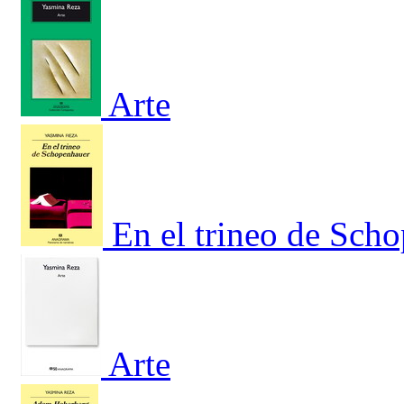
Arte
En el trineo de Sch
Arte