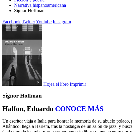
Narrativa hispanoamericana
Signor Hoffman
Facebook
Twitter
Youtube
Instagram
Hojea el libro
Imprimir
Signor Hoffman
Halfon, Eduardo
CONOCE MÁS
Un escritor viaja a Italia para honrar la memoria de su abuelo polaco,
Atlántico; llega a Harlem, tras la nostalgia de un salón de jazz; y bus
Cada uno de los relatos que componen este libro se mueve entre dos pol