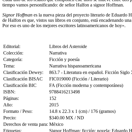
tiempo vamos personificando: de señor Halfon a signor Hoffman.
Signor Hoffman
es la nueva pieza del proyecto literario de Eduardo H
de Halfon es que, vistos sus libros en conjunto, está encadenando una 
Por eso es uno de los mejores escritores latinoamericanos de hoy».
Editorial:
Libros del Asteroide
Colección:
Narrativa
Categoría:
Ficción y poesía
Tema:
Narrativa hispanoamericana
Clasificación Dewey:
863.7 - Literatura en español. Ficción Siglo
Clasificación BISAC
FIC019000 (Ficción / Literario)
Clasificación BIC
FA (Ficción moderna y contemporánea)
ISBN:
9788416213498
Páginas:
152
Año:
2015
Formato / Peso:
14.8 x 22.3 x 1 (cm) / 176 (gramos)
Precio:
$340.00 MX / ND
Derechos de venta para:
México
Etiquetas:
Signor Hoffman; ficción; novela; Eduardo H