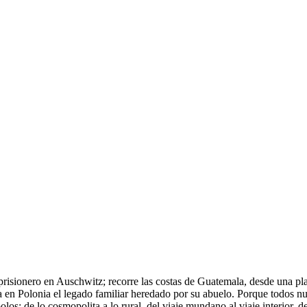
 prisionero en Auschwitz; recorre las costas de Guatemala, desde una pl
ca en Polonia el legado familiar heredado por su abuelo. Porque todos nue
os: de lo cosmopolita a lo rural, del viaje mundano al viaje interior, d