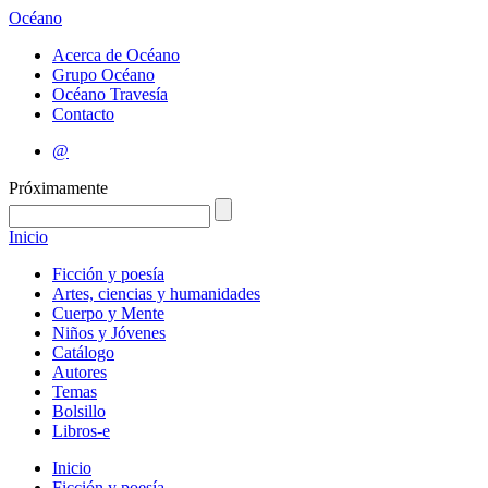
Océano
Acerca de Océano
Grupo Océano
Océano Travesía
Contacto
@
Próximamente
Inicio
Ficción y poesía
Artes, ciencias y humanidades
Cuerpo y Mente
Niños y Jóvenes
Catálogo
Autores
Temas
Bolsillo
Libros-e
Inicio
Ficción y poesía