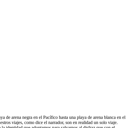
aya de arena negra en el Pacífico hasta una playa de arena blanca en el
stros viajes, como dice el narrador, son en realidad un solo viaje.
e la identidad que adoptamos para salvarnos al disfraz que con el