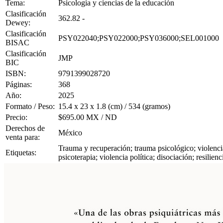
Tema:
Psicología y ciencias de la educación
Clasificación
362.82 -
Dewey:
Clasificación
PSY022040;PSY022000;PSY036000;SEL001000
BISAC
Clasificación
JMP
BIC
ISBN:
9791399028720
Páginas:
368
Año:
2025
Formato / Peso:
15.4 x 23 x 1.8 (cm) / 534 (gramos)
Precio:
$695.00 MX / ND
Derechos de
México
venta para:
Trauma y recuperación; trauma psicológico; violencia
Etiquetas:
psicoterapia; violencia política; disociación; resilie