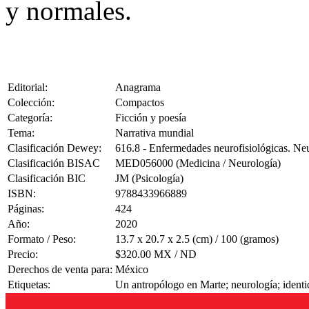
y normales.
Editorial:
Anagrama
Colección:
Compactos
Categoría:
Ficción y poesía
Tema:
Narrativa mundial
Clasificación Dewey:
616.8 - Enfermedades neurofisiológicas. Neu
Clasificación BISAC
MED056000 (Medicina / Neurología)
Clasificación BIC
JM (Psicología)
ISBN:
9788433966889
Páginas:
424
Año:
2020
Formato / Peso:
13.7 x 20.7 x 2.5 (cm) / 100 (gramos)
Precio:
$320.00 MX / ND
Derechos de venta para:
México
Etiquetas:
Un antropólogo en Marte; neurología; ident