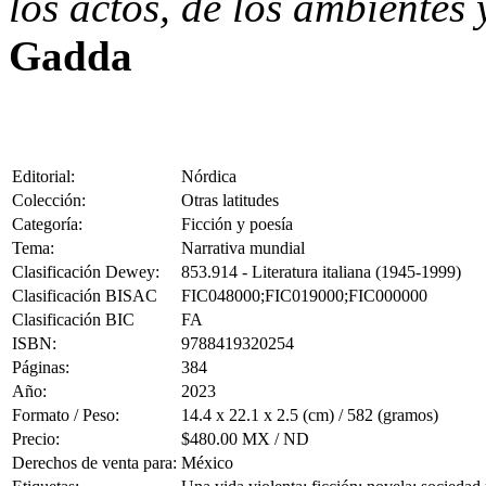
los actos, de los ambientes 
Gadda
Editorial:
Nórdica
Colección:
Otras latitudes
Categoría:
Ficción y poesía
Tema:
Narrativa mundial
Clasificación Dewey:
853.914 - Literatura italiana (1945-1999)
Clasificación BISAC
FIC048000;FIC019000;FIC000000
Clasificación BIC
FA
ISBN:
9788419320254
Páginas:
384
Año:
2023
Formato / Peso:
14.4 x 22.1 x 2.5 (cm) / 582 (gramos)
Precio:
$480.00 MX / ND
Derechos de venta para:
México