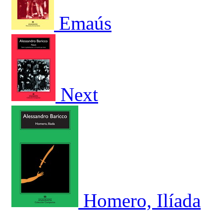
Emaús
Next
Homero, Ilíada