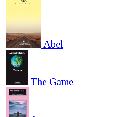
Abel
The Game