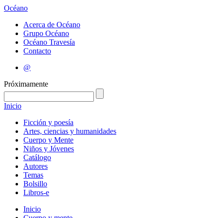
Océano
Acerca de Océano
Grupo Océano
Océano Travesía
Contacto
@
Próximamente
Inicio
Ficción y poesía
Artes, ciencias y humanidades
Cuerpo y Mente
Niños y Jóvenes
Catálogo
Autores
Temas
Bolsillo
Libros-e
Inicio
Cuerpo y mente