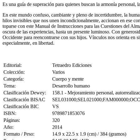
Es una guía de superación para quienes buscan la armonía personal, la
En este mundo confuso, cambiante y pleno de incertidumbre, la humani
hilos invisibles que nos unen incondicionalmente, accionan en ese con
toparse con este Manual de Instrucciones para las Cuestiones del Alm
oscura de las experiencias, hasta un presente luminoso. Con generosid
Occidente para reencontrarse con sus hijos. Vínculos nos orienta en s
especialmente, en libertad.
Editorial:
Tetraedro Ediciones
Colección:
Varios
Categoría:
Cuerpo y mente
Tema:
Desarrollo humano
Clasificación Dewey:
158.1 - Mejoramiento personal, autorrealizac
Clasificación BISAC
SEL031000;SEL021000;FAM000000;OCC
Clasificación BIC
VS
ISBN:
9789871853076
Páginas:
320
Año:
2014
Formato / Peso:
14.9 x 22.5 x 1.9 (cm) / 384 (gramos)