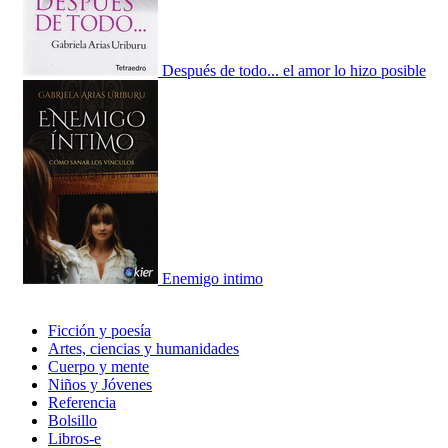
Después de todo... el amor lo hizo posible
Enemigo intimo
Ficción y poesía
Artes, ciencias y humanidades
Cuerpo y mente
Niños y Jóvenes
Referencia
Bolsillo
Libros-e