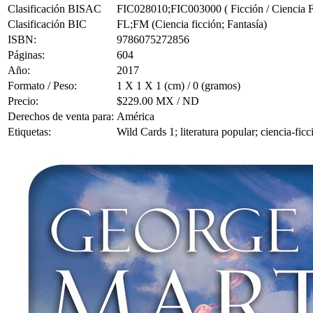
Clasificación BISAC
FIC028010;FIC003000 ( Ficción / Ciencia Fic
Clasificación BIC
FL;FM (Ciencia ficción; Fantasía)
ISBN:
9786075272856
Páginas:
604
Año:
2017
Formato / Peso:
1 X 1 X 1 (cm) / 0 (gramos)
Precio:
$229.00 MX / ND
Derechos de venta para:
América
Etiquetas:
Wild Cards 1; literatura popular; ciencia-fi