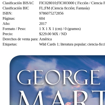
Clasificación BISAC
FIC028010;FIC003000 ( Ficción / Ciencia Fic
Clasificación BIC
FL;FM (Ciencia ficción; Fantasía)
ISBN:
9786075272856
Páginas:
604
Año:
2017
Formato / Peso:
1 X 1 X 1 (cm) / 0 (gramos)
Precio:
$229.00 MX / ND
Derechos de venta para:
América
Etiquetas:
Wild Cards 1; literatura popular; ciencia-fi