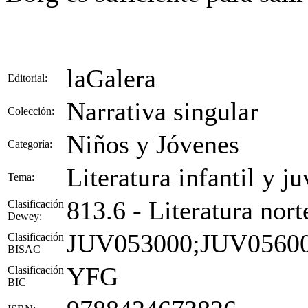
laGalera
Editorial:
Narrativa singular
Colección:
Niños y Jóvenes
Categoría:
Literatura infantil y ju
Tema:
813.6 - Literatura nor
Clasificación
Dewey:
JUV053000;JUV0560
Clasificación
BISAC
YFG
Clasificación
BIC