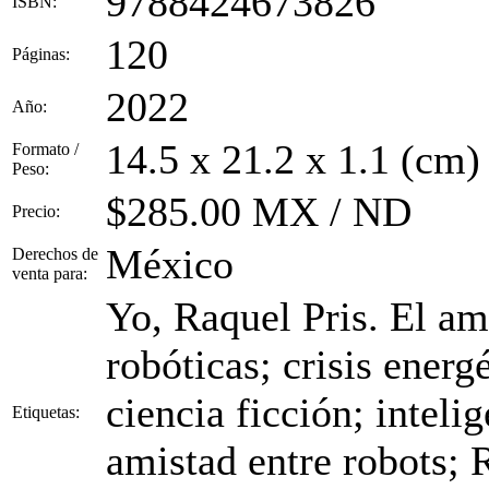
9788424673826
ISBN:
120
Páginas:
2022
Año:
14.5 x 21.2 x 1.1 (cm)
Formato /
Peso:
$285.00 MX / ND
Precio:
México
Derechos de
venta para:
Yo, Raquel Pris. El am
robóticas; crisis energé
ciencia ficción; inteli
Etiquetas:
amistad entre robots;