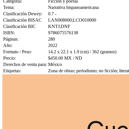
Categoría:
Ficción y poesía
Tema:
Narrativa hispanoamericana
Clasificación Dewey:
0.7 -
Clasificación BISAC
LAN008000;LCO010000
Clasificación BIC
KNTJ;DNF
ISBN:
9786075576138
Páginas:
280
Año:
2022
Formato / Peso:
14.2 x 22.1 x 1.9 (cm) / 362 (gramos)
Precio:
$450.00 MX / ND
Derechos de venta para:
México
Etiquetas:
Zona de obras; periodismo; no ficción; litera