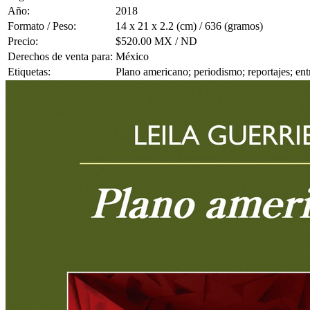
Año:
2018
Formato / Peso:
14 x 21 x 2.2 (cm) / 636 (gramos)
Precio:
$520.00 MX / ND
Derechos de venta para:
México
Etiquetas:
Plano americano; periodismo; reportajes; ent