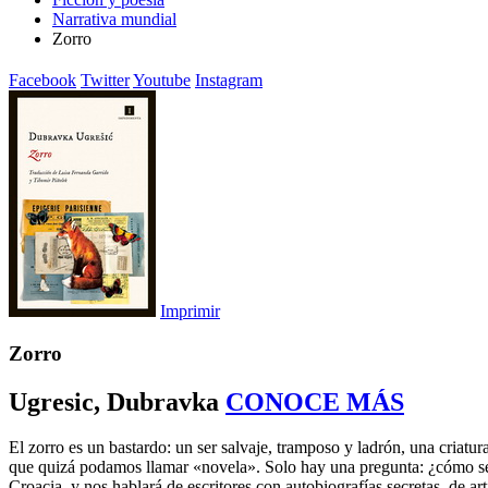
Narrativa mundial
Zorro
Facebook
Twitter
Youtube
Instagram
Imprimir
Zorro
Ugresic, Dubravka
CONOCE MÁS
El zorro es un bastardo: un ser salvaje, tramposo y ladrón, una criatur
que quizá podamos llamar «novela». Solo hay una pregunta: ¿cómo se c
Croacia, y nos hablará de escritores con autobiografías secretas, de a