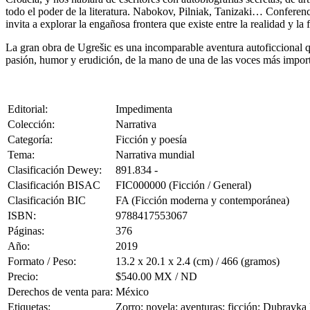
todo el poder de la literatura. Nabokov, Pilniak, Tanizaki… Conferenc
invita a explorar la engañosa frontera que existe entre la realidad y la 
La gran obra de Ugrešic es una incomparable aventura autoficcional que
pasión, humor y erudición, de la mano de una de las voces más impor
Editorial:
Impedimenta
Colección:
Narrativa
Categoría:
Ficción y poesía
Tema:
Narrativa mundial
Clasificación Dewey:
891.834 -
Clasificación BISAC
FIC000000 (Ficción / General)
Clasificación BIC
FA (Ficción moderna y contemporánea)
ISBN:
9788417553067
Páginas:
376
Año:
2019
Formato / Peso:
13.2 x 20.1 x 2.4 (cm) / 466 (gramos)
Precio:
$540.00 MX / ND
Derechos de venta para:
México
Etiquetas:
Zorro; novela; aventuras; ficción; Dubravka