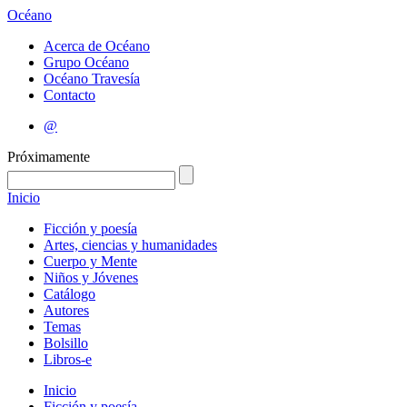
Océano
Acerca de Océano
Grupo Océano
Océano Travesía
Contacto
@
Próximamente
Inicio
Ficción y poesía
Artes, ciencias y humanidades
Cuerpo y Mente
Niños y Jóvenes
Catálogo
Autores
Temas
Bolsillo
Libros-e
Inicio
Ficción y poesía