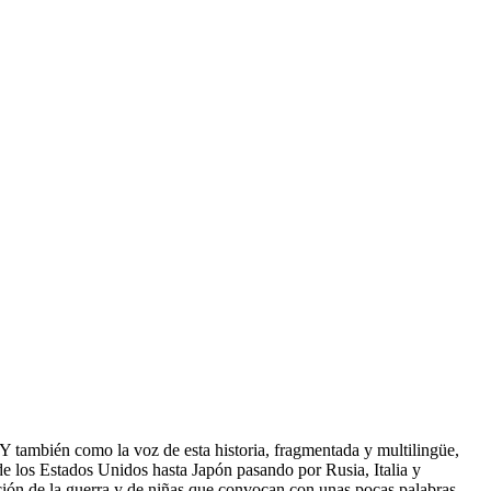
 Y también como la voz de esta historia, fragmentada y multilingüe,
e los Estados Unidos hasta Japón pasando por Rusia, Italia y
upción de la guerra y de niñas que convocan con unas pocas palabras