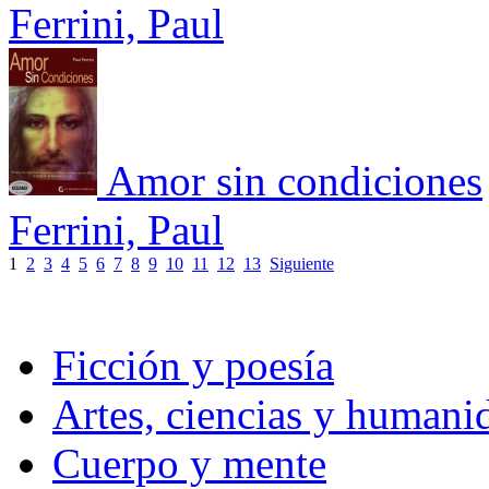
Ferrini, Paul
Amor sin condiciones
Ferrini, Paul
1
2
3
4
5
6
7
8
9
10
11
12
13
Siguiente
Ficción y poesía
Artes, ciencias y humani
Cuerpo y mente