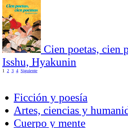
Cien poetas, cien
Isshu, Hyakunin
1
2
3
4
Siguiente
Ficción y poesía
Artes, ciencias y humani
Cuerpo y mente