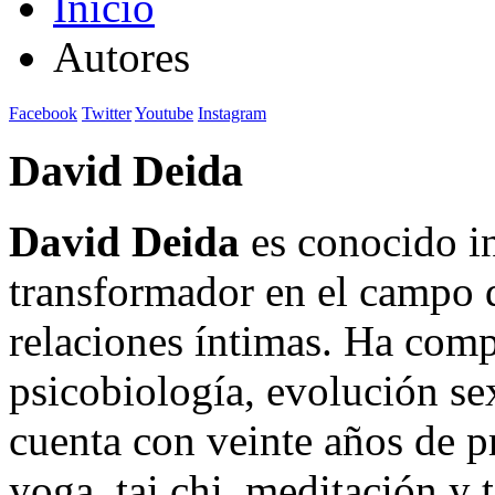
Inicio
Autores
Facebook
Twitter
Youtube
Instagram
David Deida
David Deida
es conocido in
transformador en el campo d
relaciones íntimas. Ha com
psicobiología, evolución sex
cuenta con veinte años de p
yoga, tai chi, meditación y 