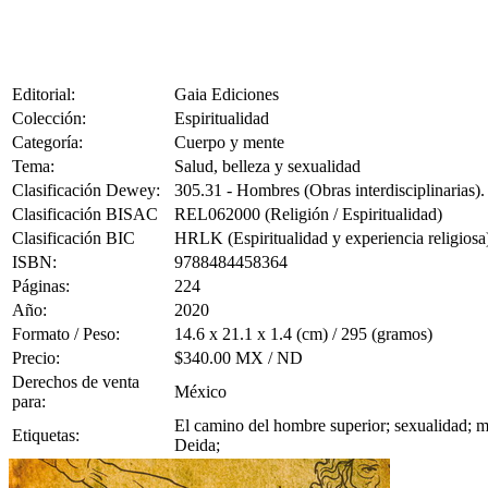
Editorial:
Gaia Ediciones
Colección:
Espiritualidad
Categoría:
Cuerpo y mente
Tema:
Salud, belleza y sexualidad
Clasificación Dewey:
305.31 - Hombres (Obras interdisciplinarias).
Clasificación BISAC
REL062000 (Religión / Espiritualidad)
Clasificación BIC
HRLK (Espiritualidad y experiencia religiosa
ISBN:
9788484458364
Páginas:
224
Año:
2020
Formato / Peso:
14.6 x 21.1 x 1.4 (cm) / 295 (gramos)
Precio:
$340.00 MX / ND
Derechos de venta
México
para:
El camino del hombre superior; sexualidad; ma
Etiquetas:
Deida;