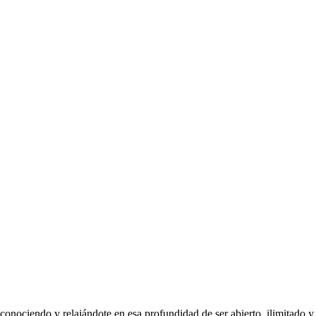
 reconociendo y relajándote en esa profundidad de ser abierto, ilimita