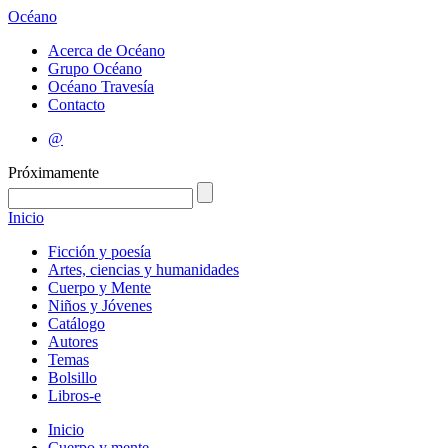
Océano
Acerca de Océano
Grupo Océano
Océano Travesía
Contacto
@
Próximamente
Inicio
Ficción y poesía
Artes, ciencias y humanidades
Cuerpo y Mente
Niños y Jóvenes
Catálogo
Autores
Temas
Bolsillo
Libros-e
Inicio
Cuerpo y mente