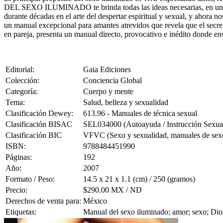
DEL SEXO ILUMINADO te brinda todas las ideas necesarias, en una obr
durante décadas en el arte del despertar espiritual y sexual, y ahora n
un manual excepcional para amantes atrevidos que revela que el secret
en pareja, presenta un manual directo, provocativo e inédito donde ens
Editorial:
Gaia Ediciones
Colección:
Conciencia Global
Categoría:
Cuerpo y mente
Tema:
Salud, belleza y sexualidad
Clasificación Dewey:
613.96 - Manuales de técnica sexual
Clasificación BISAC
SEL034000 (Autoayuda / Instrucción Sexua
Clasificación BIC
VFVC (Sexo y sexualidad, manuales de sex
ISBN:
9788484451990
Páginas:
192
Año:
2007
Formato / Peso:
14.5 x 21 x 1.1 (cm) / 250 (gramos)
Precio:
$290.00 MX / ND
Derechos de venta para:
México
Etiquetas:
Manual del sexo iluminado; amor; sexo; Dios