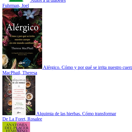
Adiós a la diabetes
Fuhrman, Joel
Alérgico. Cómo y por qué se irrita nuestro cuer
MacPhail, Theresa
Alquimia de las hierbas. Cómo transformar
De La Foret, Rosalee