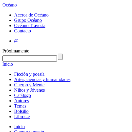
Océano
Acerca de Océano
Grupo Océano
Océano Travesía
Contacto
@
Próximamente
Inicio
Ficción y poesía
Artes, ciencias y humanidades
Cuerpo y Mente
Niños y Jóvenes
Catálogo
Autores
Temas
Bolsillo
Libros-e
Inicio
Cuerpo y mente