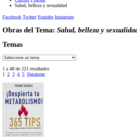
Salud, belleza y sexualidad
Facebook
Twitter
Youtube
Instagram
Obras del Tema:
Salud, belleza y sexualida
Temas
1 a 48 de 221 resultados
1
2
3
4
5
Siguiente