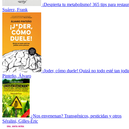
¡Despierta tu metabolismo! 365 tips para restaur
Suárez, Frank
¡Joder, cómo duele! Quizá no todo esté tan jodi
Pinteño, Álvaro
¿Nos envenenan? Transgénicos, pesticidas y otros
Séralini, Gilles-Éric