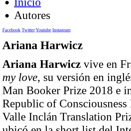
Inicio
Autores
Facebook
Twitter
Youtube
Instagram
Ariana Harwicz
Ariana Harwicz
vive en Fr
my love
, su versión en ingl
Man Booker Prize 2018 e int
Republic of Consciousness Pr
Valle Inclán Translation Pri
ubicó en la short list del In