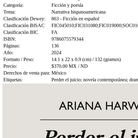
Categoría:
Ficción y poesía
Tema:
Narrativa hispanoamericana
Clasificación Dewey:
863 - Ficción en español
Clasificación BISAC
FIC045010;FIC031080;FIC019000;SOC01
Clasificación BIC
FA
ISBN:
9786075579344
Páginas:
136
Año:
2024
Formato / Peso:
14.1 x 22 x 0.9 (cm) / 132 (gramos)
Precio:
$370.00 MX / ND
Derechos de venta para:
México
Etiquetas:
Perder el juicio; novela contemporánea; drama