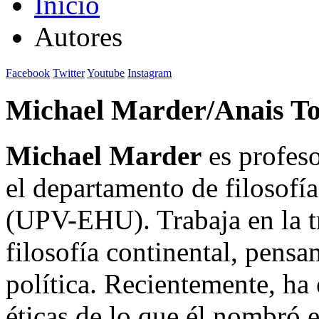
Inicio
Autores
Facebook
Twitter
Youtube
Instagram
Michael Marder/Anais T
Michael Marder
es profeso
el departamento de filosofí
(UPV-EHU). Trabaja en la t
filosofía continental, pensa
política. Recientemente, ha 
éticas de lo que él nombró 