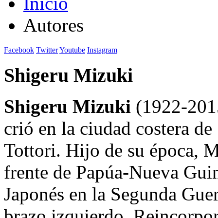
Inicio
Autores
Facebook
Twitter
Youtube
Instagram
Shigeru Mizuki
Shigeru Mizuki
(1922-2015
crió en la ciudad costera de
Tottori. Hijo de su época, 
frente de Papúa-Nueva Guine
Japonés en la Segunda Guer
brazo izquierdo. Reincorporad