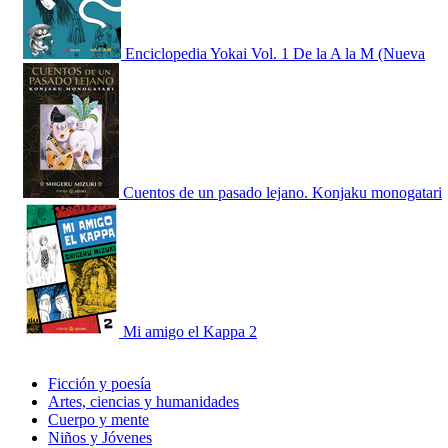
Enciclopedia Yokai Vol. 1 De la A la M (Nueva
Cuentos de un pasado lejano. Konjaku monogatari
Mi amigo el Kappa 2
Ficción y poesía
Artes, ciencias y humanidades
Cuerpo y mente
Niños y Jóvenes