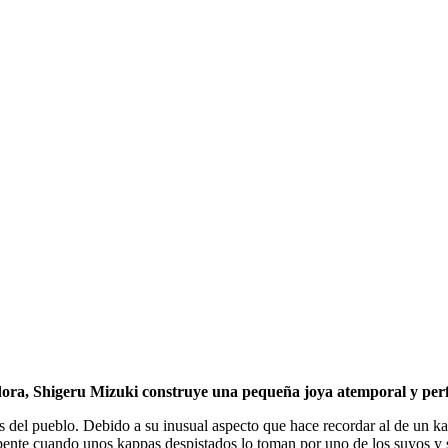
ora, Shigeru Mizuki construye una pequeña joya atemporal y perf
as del pueblo. Debido a su inusual aspecto que hace recordar al de un k
pente cuando unos kappas despistados lo toman por uno de los suyos y s