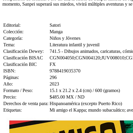
momento, Sanpei superará sus miedos, vivirá múltiples aventuras y se
Editorial:
Satori
Colección:
Manga
Categoría:
Niños y Jóvenes
Tema:
Literatura infantil y juvenil
Clasificación Dewey:
741.5 - Dibujos animados, caricaturas, cómic
Clasificación BISAC
CGN004050;CGN004120;JUV008010;CG
Clasificación BIC
FX
ISBN:
9788419035370
Páginas:
296
Año:
2023
Formato / Peso:
15.1 x 21.2 x 2.4 (cm) / 600 (gramos)
Precio:
$485.00 MX / ND
Derechos de venta para:
Hispanoamérica (excepto Puerto Rico)
Etiquetas:
Mi amigo el Kappa; mundo subacuático; aven