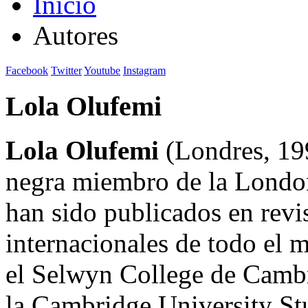
Inicio
Autores
Facebook
Twitter
Youtube
Instagram
Lola Olufemi
Lola Olufemi
(Londres, 199
negra miembro de la London
han sido publicados en revi
internacionales de todo el 
el Selwyn College de Cambr
la Cambridge University St