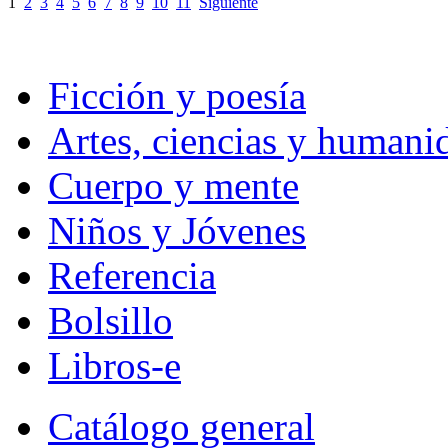
1
2
3
4
5
6
7
8
9
10
11
Siguiente
Ficción y poesía
Artes, ciencias y humani
Cuerpo y mente
Niños y Jóvenes
Referencia
Bolsillo
Libros-e
Catálogo general