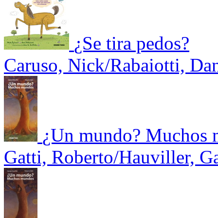
¿Se tira pedos?
Caruso, Nick/Rabaiotti, Dan
¿Un mundo? Muchos 
Gatti, Roberto/Hauviller, G