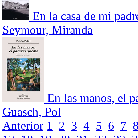
En la casa de mi padr
Seymour, Miranda
En las manos, el p
Guasch, Pol
Anterior
1
2
3
4
5
6
7