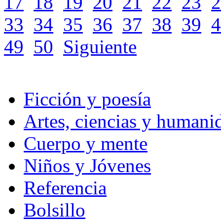
17
18
19
20
21
22
23
2
33
34
35
36
37
38
39
4
49
50
Siguiente
Ficción y poesía
Artes, ciencias y humani
Cuerpo y mente
Niños y Jóvenes
Referencia
Bolsillo