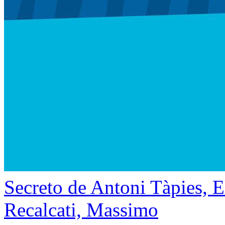
Secreto de Antoni Tàpies, E
Recalcati, Massimo