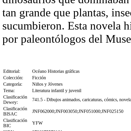
tan grande que plantas, inse
sucumbieron. Esta novela hi
por paleontólogos del Museo
Editorial:
Océano Historias gráficas
Colección:
Ficción
Categoría:
Niños y Jóvenes
Tema:
Literatura infantil y juvenil
Clasificación
741.5 - Dibujos animados, caricaturas, cómics, novela
Dewey:
Clasificación
JNF062000;JNF003050;JNF051000;JNF025150
BISAC
Clasificación
YFW
BIC