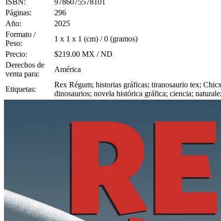
ISBN:
9786075578101
Páginas:
296
Año:
2025
Formato /
1 x 1 x 1 (cm) / 0 (gramos)
Peso:
Precio:
$219.00 MX / ND
Derechos de
América
venta para:
Rex Régum; historias gráficas; tiranosaurio tex; Chic
Etiquetas:
dinosaurios; novela histórica gráfica; ciencia; natur