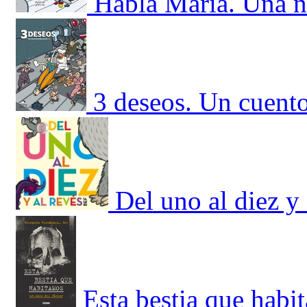
Habla María. Una no
3 deseos. Un cuent
Del uno al diez y 
Esta bestia que habi