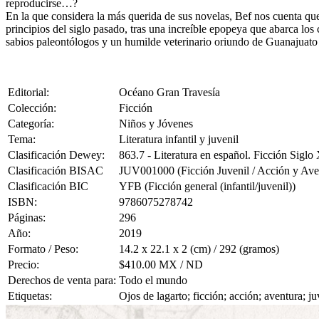
reproducirse…?
En la que considera la más querida de sus novelas, Bef nos cuenta que
principios del siglo pasado, tras una increíble epopeya que abarca los
sabios paleontólogos y un humilde veterinario oriundo de Guanajuato q
Editorial:
Océano Gran Travesía
Colección:
Ficción
Categoría:
Niños y Jóvenes
Tema:
Literatura infantil y juvenil
Clasificación Dewey:
863.7 - Literatura en español. Ficción Siglo
Clasificación BISAC
JUV001000 (Ficción Juvenil / Acción y Ave
Clasificación BIC
YFB (Ficción general (infantil/juvenil))
ISBN:
9786075278742
Páginas:
296
Año:
2019
Formato / Peso:
14.2 x 22.1 x 2 (cm) / 292 (gramos)
Precio:
$410.00 MX / ND
Derechos de venta para:
Todo el mundo
Etiquetas:
Ojos de lagarto; ficción; acción; aventura; 