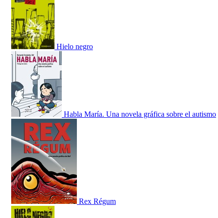
Hielo negro
Habla María. Una novela gráfica sobre el autismo
Rex Régum