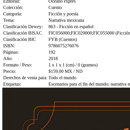
Editorial:
Océano exprés
Colección:
Cuento
Categoría:
Ficción y poesía
Tema:
Narrativa mexicana
Clasificación Dewey:
863 - Ficción en español
Clasificación BISAC
FIC056000;FIC029000;FIC055000 (Ficción / Hi
Clasificación BIC
FYB (Cuentos)
ISBN:
9786075276076
Páginas:
192
Año:
2018
Formato / Peso:
1 x 1 x 1 (cm) / 0 (gramos)
Precio:
$159.00 MX / ND
Derechos de venta para:
Todo el mundo
Etiquetas:
Escenarios para el fin del mundo; narrativa