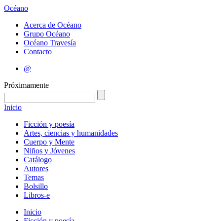
Océano
Acerca de Océano
Grupo Océano
Océano Travesía
Contacto
@
Próximamente
Inicio
Ficción y poesía
Artes, ciencias y humanidades
Cuerpo y Mente
Niños y Jóvenes
Catálogo
Autores
Temas
Bolsillo
Libros-e
Inicio
Ficción y poesía