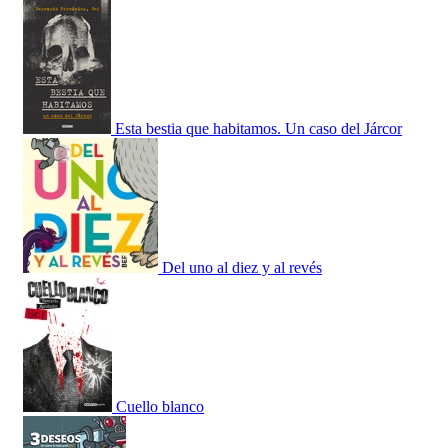
Esta bestia que habitamos. Un caso del Járcor
Del uno al diez y al revés
Cuello blanco