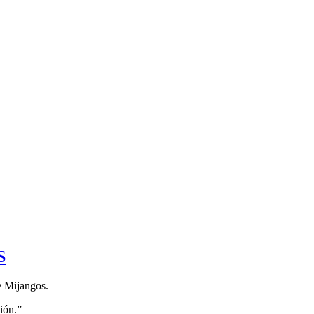
S
ve Mijangos.
ión.”