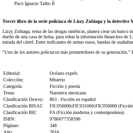
Paco Ignacio Taibo II
Tercer libro de la serie policiaca de Lizzy Zubiaga y la detective 
Lizzy Zubiaga, reina de las drogas sintéticas, planea crear un banco i
dueño de una casa de bolsa, para robar la información financiera de Liz
mirada del cártel. Entre traficantes de armas rusos, bandas de asaltab
“Uno de los autores policiacos más prometedores de su generación.” 
Editorial:
Océano exprés
Colección:
Misterio
Categoría:
Ficción y poesía
Tema:
Narrativa mexicana
Clasificación Dewey:
863 - Ficción en español
Clasificación BISAC
FIC056000;FIC031060;FIC050000 (Ficción / Hi
Clasificación BIC
FA (Ficción moderna y contemporánea)
ISBN:
9786077358596
Páginas:
348
Año:
2016