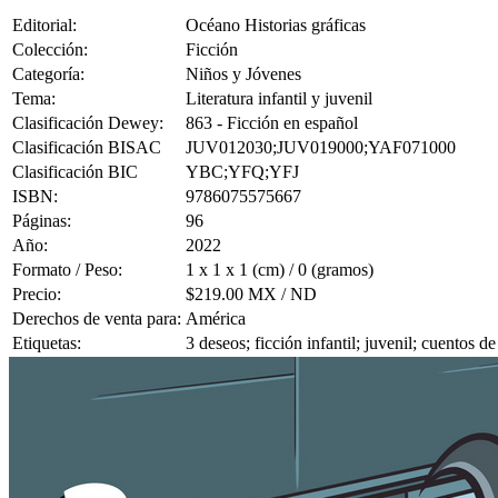
Editorial:
Océano Historias gráficas
Colección:
Ficción
Categoría:
Niños y Jóvenes
Tema:
Literatura infantil y juvenil
Clasificación Dewey:
863 - Ficción en español
Clasificación BISAC
JUV012030;JUV019000;YAF071000
Clasificación BIC
YBC;YFQ;YFJ
ISBN:
9786075575667
Páginas:
96
Año:
2022
Formato / Peso:
1 x 1 x 1 (cm) / 0 (gramos)
Precio:
$219.00 MX / ND
Derechos de venta para:
América
Etiquetas:
3 deseos; ficción infantil; juvenil; cuentos 