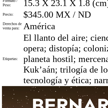
15.3 X 23.1 X 1.8 (cm
Formato /
Peso:
$345.00 MX / ND
Precio:
América
Derechos de
venta para:
El llanto del aire; cie
opera; distopía; colon
planeta hostil; mercen
Etiquetas:
Kuk’aán; trilogía de lo
tecnología y ética; na