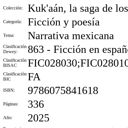
Kuk'aán, la saga de l
Colección:
Ficción y poesía
Categoría:
Narrativa mexicana
Tema:
863 - Ficción en españ
Clasificación
Dewey:
FIC028030;FIC02801
Clasificación
BISAC
FA
Clasificación
BIC
9786075841618
ISBN:
336
Páginas:
2025
Año: