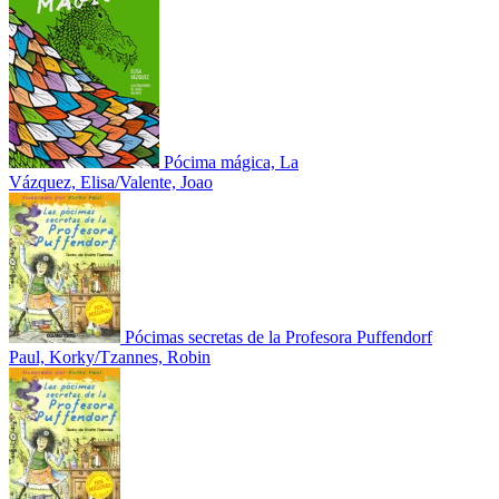
Pócima mágica, La
Vázquez, Elisa/Valente, Joao
Pócimas secretas de la Profesora Puffendorf
Paul, Korky/Tzannes, Robin