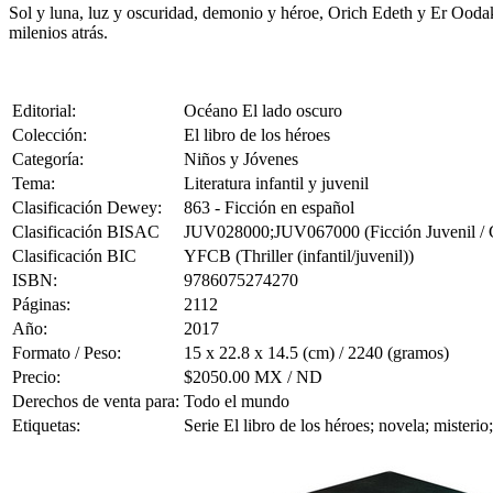
Sol y luna, luz y oscuridad, demonio y héroe, Orich Edeth y Er Oodak.
milenios atrás.
Editorial:
Océano El lado oscuro
Colección:
El libro de los héroes
Categoría:
Niños y Jóvenes
Tema:
Literatura infantil y juvenil
Clasificación Dewey:
863 - Ficción en español
Clasificación BISAC
JUV028000;JUV067000 (Ficción Juvenil / Cue
Clasificación BIC
YFCB (Thriller (infantil/juvenil))
ISBN:
9786075274270
Páginas:
2112
Año:
2017
Formato / Peso:
15 x 22.8 x 14.5 (cm) / 2240 (gramos)
Precio:
$2050.00 MX / ND
Derechos de venta para:
Todo el mundo
Etiquetas:
Serie El libro de los héroes; novela; misteri