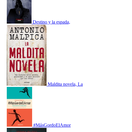
Destino y la espada,
Maldita novela, La
#MásGordoElAmor