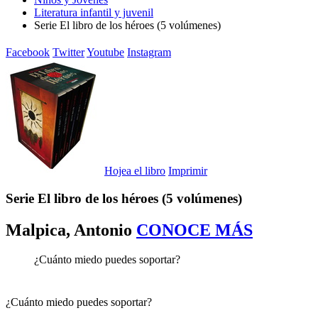
Literatura infantil y juvenil
Serie El libro de los héroes (5 volúmenes)
Facebook
Twitter
Youtube
Instagram
Hojea el libro
Imprimir
Serie El libro de los héroes (5 volúmenes)
Malpica, Antonio
CONOCE MÁS
¿Cuánto miedo puedes soportar?
¿Cuánto miedo puedes soportar?