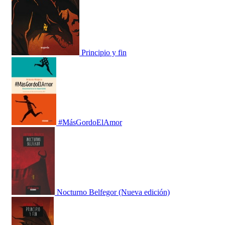
Principio y fin
#MásGordoElAmor
Nocturno Belfegor (Nueva edición)