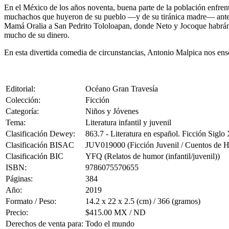
En el México de los años noventa, buena parte de la población enfrenta
muchachos que huyeron de su pueblo —y de su tiránica madre— antes de
Mamá Oralia a San Pedrito Tololoapan, donde Neto y Jocoque habrán
mucho de su dinero.
En esta divertida comedia de circunstancias, Antonio Malpica nos ense
Editorial:
Océano Gran Travesía
Colección:
Ficción
Categoría:
Niños y Jóvenes
Tema:
Literatura infantil y juvenil
Clasificación Dewey:
863.7 - Literatura en español. Ficción Siglo
Clasificación BISAC
JUV019000 (Ficción Juvenil / Cuentos de 
Clasificación BIC
YFQ (Relatos de humor (infantil/juvenil))
ISBN:
9786075570655
Páginas:
384
Año:
2019
Formato / Peso:
14.2 x 22 x 2.5 (cm) / 366 (gramos)
Precio:
$415.00 MX / ND
Derechos de venta para:
Todo el mundo