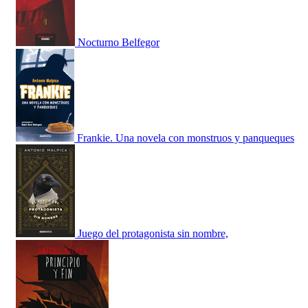
Nocturno Belfegor
Frankie. Una novela con monstruos y panqueques
Juego del protagonista sin nombre,