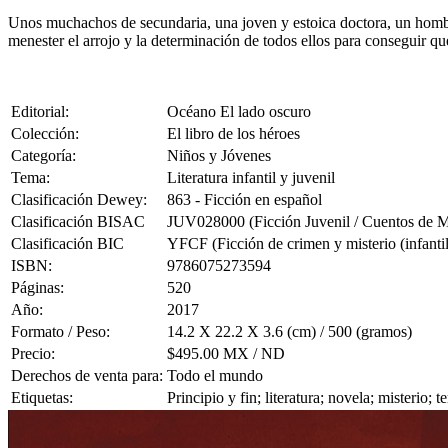
Unos muchachos de secundaria, una joven y estoica doctora, un hombre 
menester el arrojo y la determinación de todos ellos para conseguir q
Editorial:
Océano El lado oscuro
Colección:
El libro de los héroes
Categoría:
Niños y Jóvenes
Tema:
Literatura infantil y juvenil
Clasificación Dewey:
863 - Ficción en español
Clasificación BISAC
JUV028000 (Ficción Juvenil / Cuentos de Mi
Clasificación BIC
YFCF (Ficción de crimen y misterio (infantil
ISBN:
9786075273594
Páginas:
520
Año:
2017
Formato / Peso:
14.2 X 22.2 X 3.6 (cm) / 500 (gramos)
Precio:
$495.00 MX / ND
Derechos de venta para:
Todo el mundo
Etiquetas:
Principio y fin; literatura; novela; misterio; 