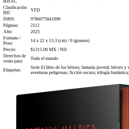
BISAC
Clasificación
YFD
BIC
ISBN:
9786075841090
Páginas:
2112
Año:
2025
Formato /
14 x 22 x 13.3 (cm) / 0 (gramos)
Peso:
Precio:
$1315.00 MX / ND
Derechos de
Todo el mundo
venta para:
Serie El libro de los héroes; fantasía juvenil; héroes y
Etiquetas:
aventuras peligrosas; ficción oscura; trilogía fantástic