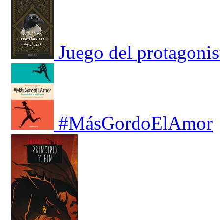
Juego del protagonis
#MásGordoElAmor