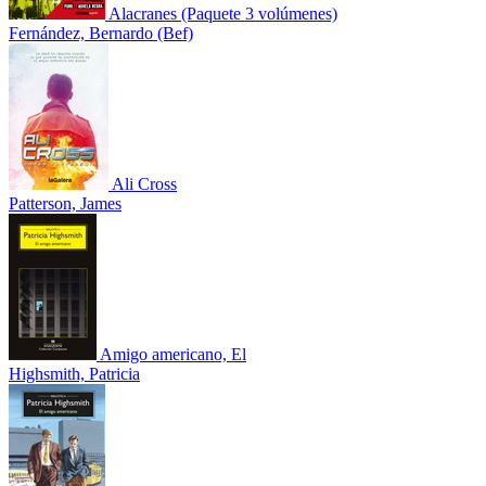
Alacranes (Paquete 3 volúmenes)
Fernández, Bernardo (Bef)
Ali Cross
Patterson, James
Amigo americano, El
Highsmith, Patricia