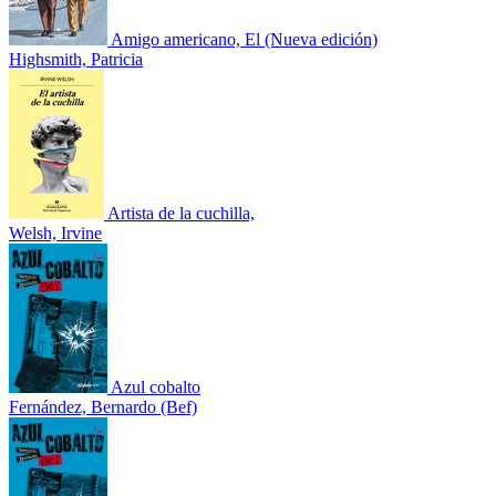
Amigo americano, El (Nueva edición)
Highsmith, Patricia
Artista de la cuchilla,
Welsh, Irvine
Azul cobalto
Fernández, Bernardo (Bef)